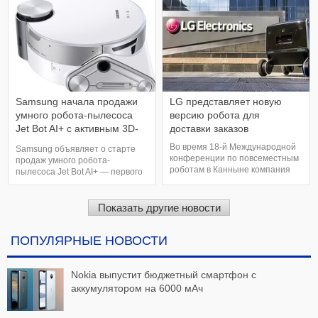
удаленно управлять датчиками
безель и круглые экраны с
движения, умными лампами,
диагональю 42, 44 и 46 мм.
светильниками и прочим. С
Корпус в зависимости от
помощью приложения "Маруся"
модели будет выполнен из
н
алюминиевого сплава ил
Samsung начала продажи
LG представляет новую
умного робота-пылесоса
версию робота для
Jet Bot AI+ с активным 3D-
доставки заказов
датчиком
Во время 18-й Международной
Samsung объявляет о старте
конференции по повсеместным
продаж умного робота-
роботам в Канныне компания
пылесоса Jet Bot AI+ — первого
LG Electronics представила
в мире робота-пылесоса,
новый робот для доставки. Он
оснащенного решением Intel AI
был разработан для
и активным 3D-датчиком типа
Показать другие новости
использования внутри
"стерео" для точного
помещений, но позже его
сканирования пространства
возможности были расширены
ПОПУЛЯРНЫЕ НОВОСТИ
даже в темноте. Jet Bot AI+ –
с учетом наружного
первый в мире робот-пылесос,
применения. Робот имеет
который получил активны
четыре управляемых колеса. О
Nokia выпустит бюджетный смартфон с
аккумулятором на 6000 мАч