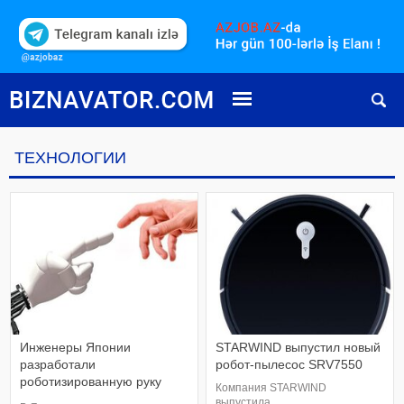
ТЕХНОЛОГИИ
Инженеры Японии
STARWIND выпустил новый
разработали
робот-пылесос SRV7550
роботизированную руку
Компания STARWIND
AugLimb для человека
выпустила