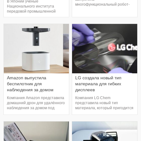
В Японии ученые
многофункциональный робот-
Национального института
пылесос STARWIND SRV7550.
передовой промышленной
Он должен значительно
науки и технологий и Токийского
сократить время на уборку
университета создали
помещения. Управление
роботизированную руку
роботом происходит через
AugLimb. Как сообщает со
фирменное приложение
ссылкой на Tech Xplore,
STARWIND. Робот-пылесос
изобретение поможет
SRV7550 самостоятельно
расширить возможности
построит карту помещения, а
человеческого тела.
при помощи гироскопа и датчик
Искусственная конечность
способна захватывать предмет
Amazon выпустила
LG создала новый тип
беспилотник для
материала для гибких
наблюдения за домом
дисплеев
Компания Amazon представила
Компания LG Chem
домашний дрон для удалённого
представила новый тип
наблюдения за домом под
материала, который пригодится
названием Ring Always Home
при создании гибких дисплеев.
Cam. Дрон включает в себя
Отмечается, что он
камеру, умеет двигаться по
превосходит существующие
заданному заранее маршруту и
решения и лишён их
управляется со смартфона.
недостатков. Материал
Таким образом, беспилотник
представляет собой плёнку, на