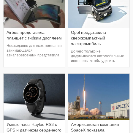
можно подвести к нужной точке
которой не возникают складок, а
вручную. Также дрон умеет
также она не трескается.
реагироват
Дисплеи с такой плёнкой
выдерживаю
Airbus представила
Opel представила
планшет с гибким дисплеем
сверхкомпактный
электромобиль
Неожиданно для всех, компания
занимающаяся
До чего только не
авиаперевозками представила
додумываются автомобильные
планшет с гибким дисплеем.
инженеры, чтобы удивить
Правда, это не совсем
поклонников авто. Кто-то
разработка Airbus, а скорее
выпускает габаритные авто, а
продукт сотрудничества с
кто-то стремится к
Royole Technology. Этот
минимализму. Первым на рынок
аппарат оснащен OLED-
сверхкомпактных
дисплеем, который закрывает
электромобилей вышли
крышка. Но это не простая
представители Citroen со своей
крышка, а с наличием инструкци
моделью Ami. Но недолго место
конкурентов было вакантно, его
быстр
Умные часы Haylou RS3 с
Американская компания
GPS и датчиком сердечного
SpaceX показала