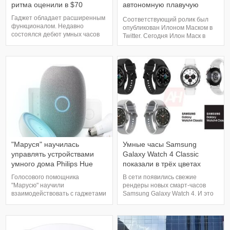
ритма оценили в $70
автономную плавучую
станцию для посадки ракет
Гаджет обладает расширенным
Соответствующий ролик был
Falcon
функционалом. Недавно
опубликован Илоном Маском в
состоялся дебют умных часов
Twitter. Сегодня Илон Маск в
Haylou RS3 на платформе
своём Twitter опубликовал
Xiaomi Youpin. Об этом
короткий 30-секундный ролик, в
сообщает издание Gizmochina.
котором демонстрируется
Новые часы получили AMOLED-
работа новой автономной
дисплей на 1,2 дюйма. Корпус
плавающей платформы Shortfall
выполнен из алюминия с
of Gravitas, которая будет
силиконовым ремешком.
функционировать на Восточном
Герметичность корпуса
побережье США. Новинка
позволяет использовать Haylo
предназначаетс
"Маруся" научилась
Умные часы Samsung
управлять устройствами
Galaxy Watch 4 Classic
умного дома Philips Hue
показали в трёх цветах
Голосового помощника
В сети появились свежие
"Марусю" научили
рендеры новых смарт-часов
взаимодействовать с гаджетами
Samsung Galaxy Watch 4. И это
экосистемы умного дома Philips
уже официальные
Hue, сообщает команда Group.
изображения, а не фанатское
С помощью голосового
творчество. Судя по ним,
помощника можно будет
новинки получат поворотный