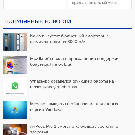
протирки дисплеев Apple почти
практически каждый месяц.
за 200 рублей. И, как оказалось,
Сейчас производитель готовит
это крайне востребованный
выпустить бюджетный
товар. Так, в Китае покупателям
смартфон с аккумулятором
ПОПУЛЯРНЫЕ НОВОСТИ
говорилось об ожидании
внушительной мощности. Речь
салфетки до зимы — её
идёт о Nokia C30, который
обещают отправить с 3 по 16
получит батарею на 600 мАч,
декабря. Теперь же
Nokia выпустит бюджетный смартфон с
огромный 6,82-дюймовый
официальны
аккумулятором на 6000 мАч
дисплей с FullHD и 3/4 ГБ
оперативно
Mozilla объявила о прекращении поддержки
браузера Firefox Lite
WhatsApp обзавёлся функцией работы на
нескольких устройствах
Microsoft выпустила обновление для старых
версий Windows
AirPods Pro 2 смогут отслеживать состояние
здоровья