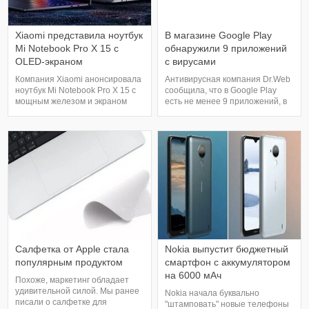
Xiaomi представила ноутбук
В магазине Google Play
Mi Notebook Pro X 15 с
обнаружили 9 приложений
OLED-экраном
с вирусами
Компания Xiaomi анонсировала
Антивирусная компания Dr.Web
ноутбук Mi Notebook Pro X 15 с
сообщила, что в Google Play
мощным железом и экраном
есть не менее 9 приложений, в
OLED Super Retina. Новинка
которых обнаружился
получила дисплей с диагональю
вредоносный код. Его можно
15,6 дюйма и разрешением 3.5К
использовать для "угона"
(3456 × 2160 пикселей). Его
учётных записей в Facebook и
яркость в максимуме составляет
других социальных сетях.
600 нит, заявлен 100-
Список приложений выглядит
процентный охват цветовых
так:. Processing Photo. PIP Photo.
пространств sRGB и sRG
Rubbish Cleaner
Салфетка от Apple стала
Nokia выпустит бюджетный
популярным продуктом
смартфон с аккумулятором
на 6000 мАч
Похоже, маркетинг обладает
удивительной силой. Мы ранее
Nokia начала буквально
писали о салфетке для
"штамповать" новые телефоны