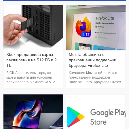
Xbox представила карты
Mozilla объявила о
расширения на 512 ГБ и 2
прекращении поддержки
ТБ
браузера Firefox Lite
В США появились в продаже
Компания Mozilla объявила о
карты памяти для консолей
прекращении поддержки
Xbox Series X/S ёмкостью 512
"облегченного" браузера Firefox
ГБ и 2 ТБ. Отметим, что версия
Lite с 30 июня. Пользователям
на 1 ТБ уже доступна на рынке
приложение пока доступно, но
почти год. Девайсы производит
обновлений оно получать не
компания Seagate, при этом
будет, а также его больше не
карты подходят только для этих
удастся установить из Google
консолей. Чтобы использовать
Play. Этот браузер,
карту расширения хранилища
представленный в 2017 году,
Seagate, прост
изначально был предназначе