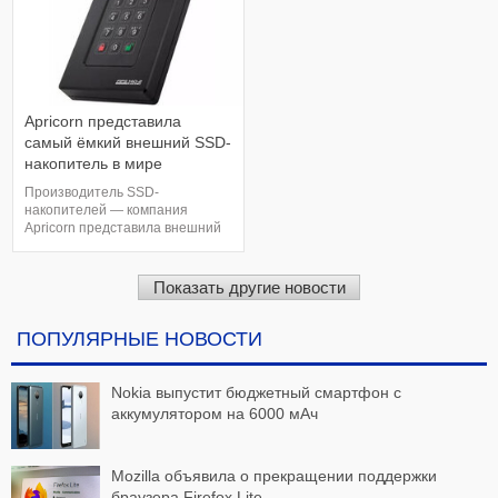
$300 млн на облачные серверы
Накопитель Asgard AN4
Google в 2021 году
работает на базе контроллера
Innogrit IG5236 Rainier
Apricorn представила
самый ёмкий внешний SSD-
накопитель в мире
Производитель SSD-
накопителей — компания
Apricorn представила внешний
SSD гигантской ёмкости.
Утверждается, что модель на 20
Тбайт является самым
Показать другие новости
"вместительным" портативным
переносным устройством в
отрасли. Как и все продукты
ПОПУЛЯРНЫЕ НОВОСТИ
вендора Apricorn, модели серии
Fortress L3 SSD обеспечивают
аппаратно
Nokia выпустит бюджетный смартфон с
аккумулятором на 6000 мАч
Mozilla объявила о прекращении поддержки
браузера Firefox Lite