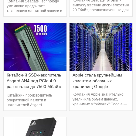
Компания Seagate готовит к
Компания Seagate Technology
объёмом 30 Тбайт
выпуску жёсткие диски ёмкостью
уже давно продвигает
20 Тбайт, предназначенные для
технологию магнитной записи с
массового потребительского
подогревом (HAMR), которая
рынка. В моделях будут
подразумевает
использоваться технологии
кратковременный нагрев
перпендикулярной (PMR) и
участка магнитной пластины
черепичной (SMR) магнитной
перед записью информации.
записи, благодаря которым
Она даже наладила поставки
обеспечивается меньшая
образцов соответствующих
себестоимость в сравнении с
жёстких дисков партиями в
технологие
несколько тысяч штук, но
широко
Китайский SSD-накопитель
Apple стала крупнейшим
Asgard AN4 под PCIe 4.0
клиентом облачных
разогнался до 7500 Мбайт/
хранилищ Google
с
Компания Apple значительно
Китайский производитель
увеличила объём данных,
оперативной памяти и
хранимых в "облаках" Google —
накопителей Asgard
потребности техногиганта
анонсировал свой первый SSD-
быстро растут, и собственная
диск под интерфейс PCIe 4.0.
серверная инфраструктура уже
По скорости работы модель с
не справляется с новыми
индексом AN4 с лёгкостью
вызовами. По данным на май,
может потягаться с лучшими
Apple намеревалась потратить
предложениями на рынке.