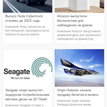
Выпуск Tesla Cybertruck
Amazon выпустила
отложен до 2022 года
беспилотник для
наблюдения за домом
Компания Tesla, несмотря на
все обещания, вынуждена была
Компания Amazon представила
перенести выход пикапа
домашний дрон для удалённого
Cybertruck на время. Если
наблюдения за домом под
раньше предполагали, что
названием Ring Always Home
"конвейер" по производству
Cam. Дрон включает в себя
будет запущен в этом году,
камеру, умеет двигаться по
теперь это мероприятие
заданному заранее маршруту и
перенесли на следующий год.
управляется со смартфона.
Правда, информация не совсем
Таким образом, беспилотник
достоверная, ведь
можно подвести к нужной точке
представител
вручную. Также дрон умеет
реагироват
Seagate скоро выпустит
Virgin Galactic начала
недорогие потребительские
продажу билетов в космос
жёсткие диски на 20 Тбайт
Компания Virgin Galactic
Ричарда Брэнсона вновь
Компания Seagate готовит к