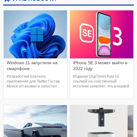
Windows 11 запустили на
iPhone SE 3 может выйти в
смартфоне
2022 году
Разработчик платного
Издание DigiTimes Asia со
приложения для Twitter Густав
ссылкой на собственный
Монсе установил и запустил
источник заявляет, что в первой
тестовую сборку Windows 11 на
половине 2022 года Apple
смартфоне Lumia 950 XL. Что-
представит третье поколение
то подобное он пробовал
iPhone SE. Ранее подобную
сделать с Windows 10 для ARM-
информацию публиковал
процессоров. По словам Монсе,
известный аналитик Мин-Чи
операционная система
Куо, а его прогнозы практически
работает на смартфоне лучше,
всегда сбываются. По
чем прошлое поколение ОС.
предварительным данным,
Кром
iPhone SE 3-го поколени