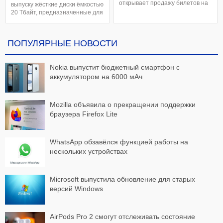
открывает продажу билетов на
выпуску жёсткие диски ёмкостью
суборбитальные полёты на
20 Тбайт, предназначенные для
борту SpaceShipTwo. Цена
массового потребительского
стартует с 450 тысяч долларов,
рынка. В моделях будут
что примерно на 200 тысяч
использоваться технологии
ПОПУЛЯРНЫЕ НОВОСТИ
больше, чем было ранее. Как
перпендикулярной (PMR) и
отмечается ракетоплан
черепичной (SMR) магнитной
SpaceShipTwo способен
записи, благодаря которым
Nokia выпустит бюджетный смартфон с
перевозить четырех
обеспечивается меньшая
пассажиров на высоте окол
себестоимость в сравнении с
аккумулятором на 6000 мАч
технологие
Mozilla объявила о прекращении поддержки
браузера Firefox Lite
WhatsApp обзавёлся функцией работы на
нескольких устройствах
Microsoft выпустила обновление для старых
версий Windows
AirPods Pro 2 смогут отслеживать состояние